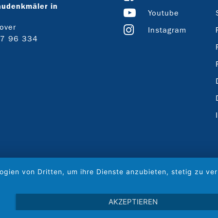
audenkmäler in
Youtube
over
Instagram
27 96 334
ogien von Dritten, um ihre Dienste anzubieten, stetig zu 
AKZEPTIEREN