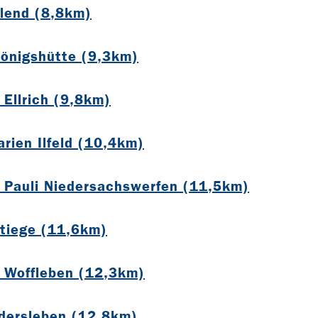
Elend (8,8km)
Königshütte (9,3km)
 Ellrich (9,8km)
rien Ilfeld (10,4km)
s Pauli Niedersachswerfen (11,5km)
Stiege (11,6km)
s Woffleben (12,3km)
udersleben (12,8km)