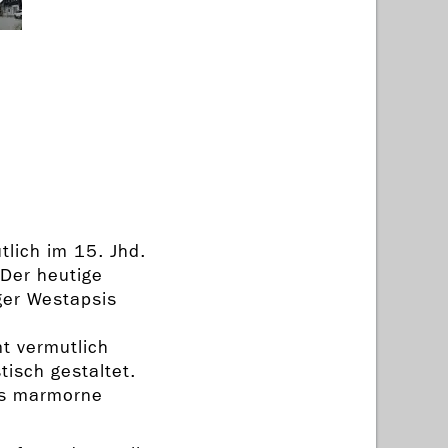
lich im 15. Jhd.
Der heutige
ger Westapsis
t vermutlich
tisch gestaltet.
as marmorne