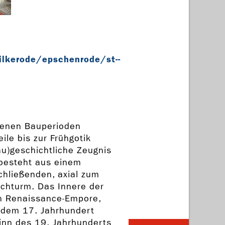
lkerode/epschenrode/st-­
edenen Bauperioden
le bis zur Frühgotik
au)geschichtliche Zeugnis
 besteht aus einem
chließenden, axial zum
rchturm. Das Innere der
en Renaissance-Empore,
 dem 17. Jahrhundert
ginn des 19. Jahrhunderts