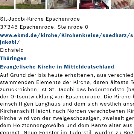
St.-Jacobi-Kirche Epschenrode
37345 Epschenrode, Steinrode 0
www.ekmd.de/kirche/Kirchenkreise/suedharz/si
jakobi/
Eichsfeld
Thüringen
Evangelische Kirche in Mitteldeutschland
Auf Grund der bis heute erhaltenen, aus verschi
stammenden Elemente der Kirche, deren älteste Tei
zurückreichen, ist St. Jacobi das bedeutendste (b
der Ortsentwicklung von Epschenrode. Die Kirche
einschiffigen Langhaus und dem sich westlich ans
Kirchenschiff leicht nach Norden verschobenen Ki
Kirche wird von der zweigeschossigen, zweiseitig
dem Holztonnengewölbe und dem Kanzelaltar aus
geprägt. Neue Fenster im Tudorstil, wurden zu Be