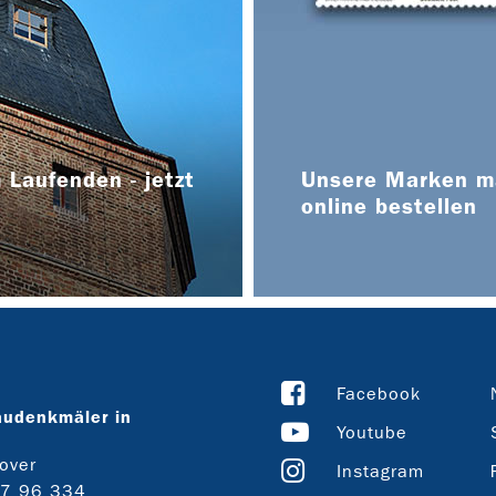
 Laufenden - jetzt
Unsere Marken ma
online bestellen
Facebook
audenkmäler in
Youtube
over
Instagram
27 96 334