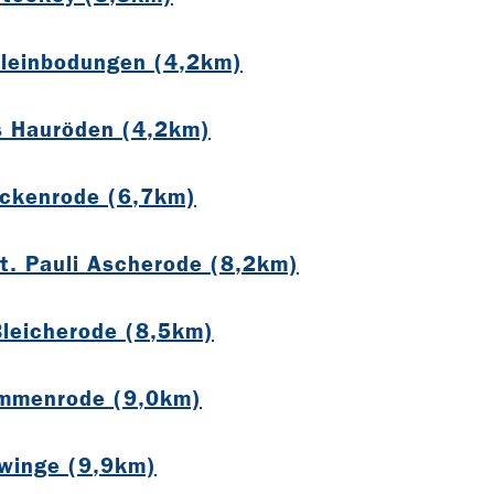
Kleinbodungen (4,2km)
is Hauröden (4,2km)
ackenrode (6,7km)
St. Pauli Ascherode (8,2km)
Bleicherode (8,5km)
Immenrode (9,0km)
Zwinge (9,9km)