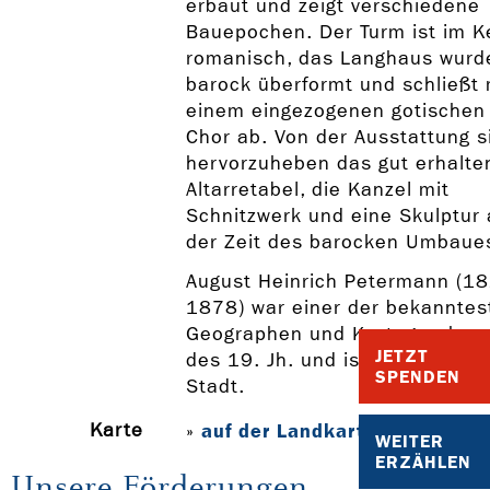
erbaut und zeigt verschiedene
Bauepochen. Der Turm ist im K
romanisch, das Langhaus wurd
barock überformt und schließt 
einem eingezogenen gotischen
Chor ab. Von der Ausstattung s
hervorzuheben das gut erhalte
Altarretabel, die Kanzel mit
Schnitzwerk und eine Skulptur
der Zeit des barocken Umbaue
August Heinrich Petermann (18
1878) war einer der bekanntes
Geographen und Kartographen
JETZT
des 19. Jh. und ist Sohn der
SPENDEN
Stadt.
Karte
auf der Landkarte anzeigen
»
WEITER
ERZÄHLEN
Unsere Förderungen