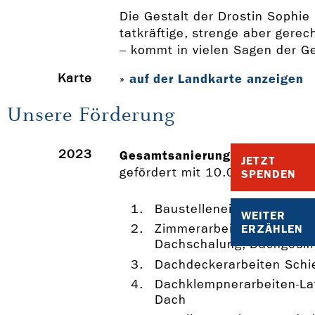
Die Gestalt der Drostin Sophie
tatkräftige, strenge aber gerec
– kommt in vielen Sagen der Ge
Karte
auf der Landkarte anzeigen
»
Unsere Förderung
2023
Gesamtsanierung
JETZT
gefördert mit 10.000 Euro
SPENDEN
Baustelleneinrichtung/Ge
WEITER
Zimmerarbeiten-Dachkons
ERZÄHLEN
Dachschalung, Dachgesi
Dachdeckerarbeiten Schi
Dachklempnerarbeiten-La
Dach