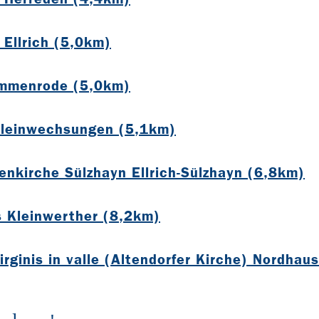
 Ellrich (5,0km)
Immenrode (5,0km)
Kleinwechsungen (5,1km)
enkirche Sülzhayn Ellrich-Sülzhayn (6,8km)
s Kleinwerther (8,2km)
irginis in valle (Altendorfer Kirche) Nordha