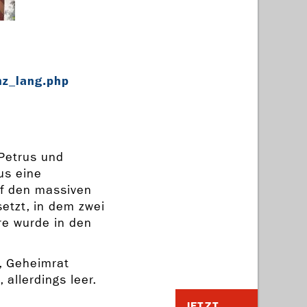
nz_lang.php
 Petrus und
us eine
uf den massiven
etzt, in dem zwei
e wurde in den
, Geheimrat
allerdings leer.
JETZT