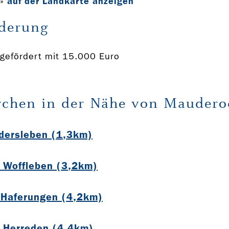
auf der Landkarte anzeigen
»
derung
gefördert mit 15.000 Euro
rchen in der Nähe von Maudero
udersleben (1,3km)
s Woffleben (3,2km)
 Haferungen (4,2km)
s Herreden (4,4km)