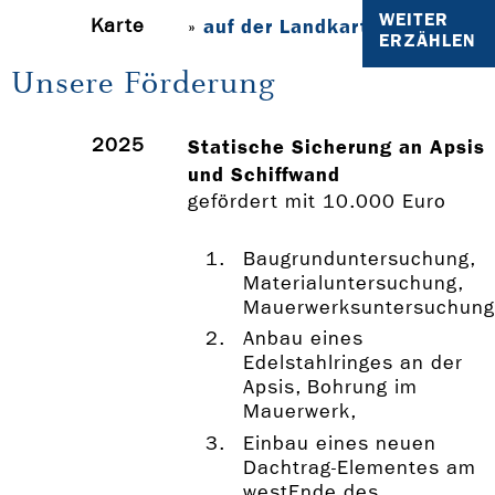
WEITER
Karte
auf der Landkarte anzeigen
»
ERZÄHLEN
Unsere Förderung
2025
Statische Sicherung an Apsis
und Schiffwand
gefördert mit 10.000 Euro
Baugrunduntersuchung,
Materialuntersuchung,
Mauerwerksuntersuchung
Anbau eines
Edelstahlringes an der
Apsis, Bohrung im
Mauerwerk,
Einbau eines neuen
Dachtrag-Elementes am
westEnde des