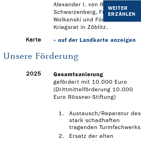
Alexander I. von Russland, Fürs
WEITER
Schwarzenberg, Fürst Repnin-
ERZÄHLEN
Wolkonski und Fürst Metternic
Kriegsrat in Zöblitz.
Karte
auf der Landkarte anzeigen
»
Unsere Förderung
2025
Gesamtsanierung
gefördert mit 10.000 Euro
(Drittmittelförderung 10.000
Euro Rössner-Stiftung)
Austausch/Reparatur des
stark schadhaften
tragenden Turmfachwerks
Ersatz der alten