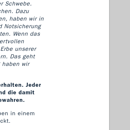
der Schwebe.
chen. Dazu
en, haben wir in
d Notsicherung
eten. Wenn das
ertvollen
 Erbe unserer
rn. Das geht
 haben wir
erhalten. Jeder
nd die damit
bewahren.
ben in einem
ckt.