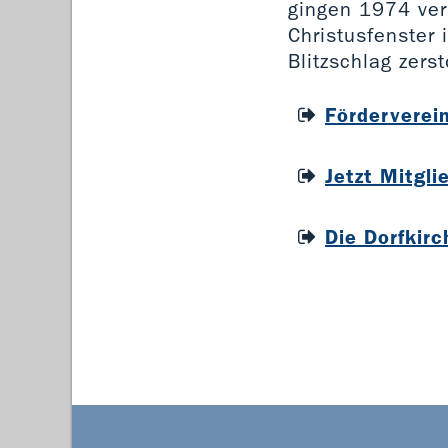
gingen 1974 verl
Christusfenster 
Blitzschlag zers
Förderverein
Jetzt Mitgli
Die Dorfkir