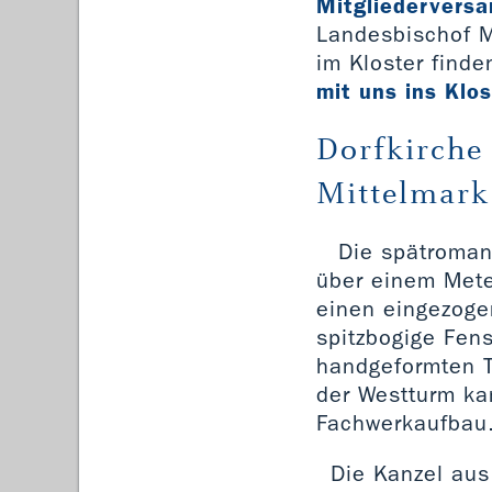
Mitgliedervers
Landesbischof M
im Kloster finde
mit uns ins Klo
Dorfkirche
Mittelmark
Die spätromani
über einem Mete
einen eingezoge
spitzbogige Fens
handgeformten T
der Westturm ka
Fachwerkaufbau
Die Kanzel aus