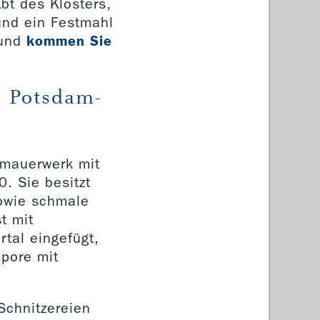
bt des Klosters,
und ein Festmahl
und
kommen Sie
s Potsdam-
smauerwerk mit
. Sie besitzt
sowie schmale
t mit
tal eingefügt,
pore mit
Schnitzereien