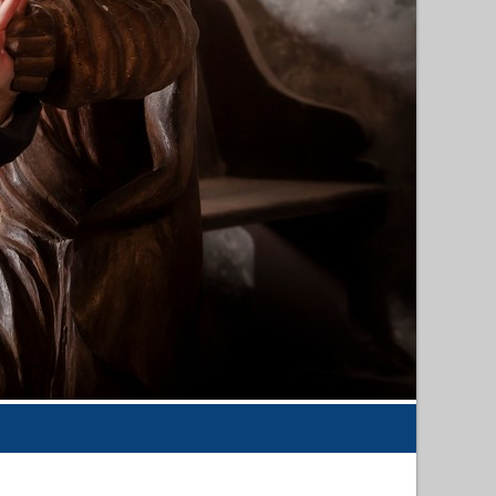
hau
Nadja Prümmer