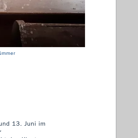
rümmer
Arbeit
und 13. Juni im
r