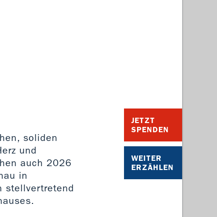
JETZT
SPENDEN
hen, soliden
Herz und
WEITER
rchen auch 2026
ERZÄHLEN
hau in
 stellvertretend
hauses.