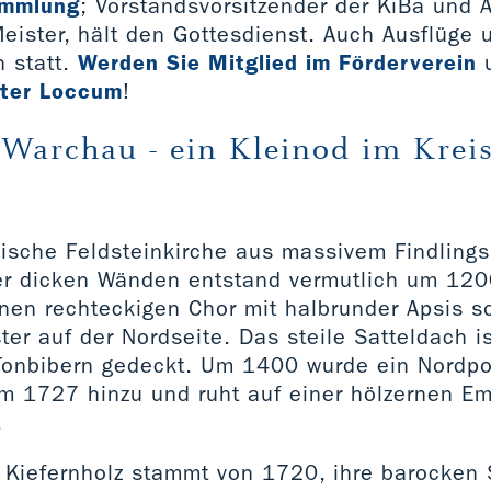
ammlung
; Vorstandsvorsitzender der KiBa und A
eister, hält den Gottesdienst. Auch Ausflüge 
n statt.
Werden Sie Mitglied im Förderverein
ster Loccum
!
 Warchau - ein Kleinod im Krei
sche Feldsteinkirche aus massivem Findling
r dicken Wänden entstand vermutlich um 1200
nen rechteckigen Chor mit halbrunder Apsis 
ter auf der Nordseite. Das steile Satteldach is
onbibern gedeckt. Um 1400 wurde ein Nordpor
m 1727 hinzu und ruht auf einer hölzernen Em
.
 Kiefernholz stammt von 1720, ihre barocken 