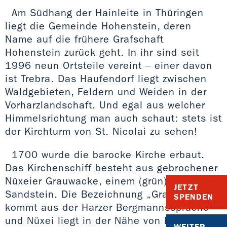
Am Südhang der Hainleite in Thüringen
liegt die Gemeinde Hohenstein, deren
Name auf die frühere Grafschaft
Hohenstein zurück geht. In ihr sind seit
1996 neun Ortsteile vereint – einer davon
ist Trebra. Das Haufendorf liegt zwischen
Waldgebieten, Feldern und Weiden in der
Vorharzlandschaft. Und egal aus welcher
Himmelsrichtung man auch schaut: stets ist
der Kirchturm von St. Nicolai zu sehen!
1700 wurde die barocke Kirche erbaut.
Das Kirchenschiff besteht aus gebrochener
Nüxeier Grauwacke, einem (grün)grauen
JETZT
Sandstein. Die Bezeichnung „Grauwacke“
SPENDEN
kommt aus der Harzer Bergmannssprache –
und Nüxei liegt in der Nähe von Bad
WEITER