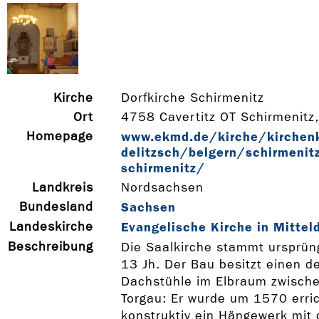
Kirche
Dorfkirche Schirmenitz
Ort
4758 Cavertitz OT Schirmenitz,
Homepage
www.ekmd.de/kirche/kirchenk
delitzsch/belgern/schirmenitz
schirmenitz/
Landkreis
Nordsachsen
Bundesland
Sachsen
Landeskirche
Evangelische Kirche in Mittel
Beschreibung
Die Saalkirche stammt ursprün
13 Jh. Der Bau besitzt einen de
Dachstühle im Elbraum zwische
Torgau: Er wurde um 1570 erric
konstruktiv ein Hängewerk mit 