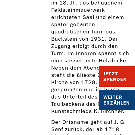
im 18. Jh. aus behauenem
Feldsteinmauerwerk
errichteten Saal und einem
später gebauten,
quadratischen Turm aus
Backstein von 1931. Der
Zugang erfolgt durch den
Turm. Im Inneren spannt sich
eine kassettierte Holzdecke.
Neben dem Abendmahlstisch
JETZT
steht die älteste Glocke der
SPENDEN
Kirche von 1728. Sie war
gesprungen und ist heute
das Unterteil des
WEITER
ERZÄHLEN
Taufbeckens des Choriner
Kunstschmieds K. Kirchner.
Der Ortsname geht auf J. G.
Senf zurück, der ab 1718