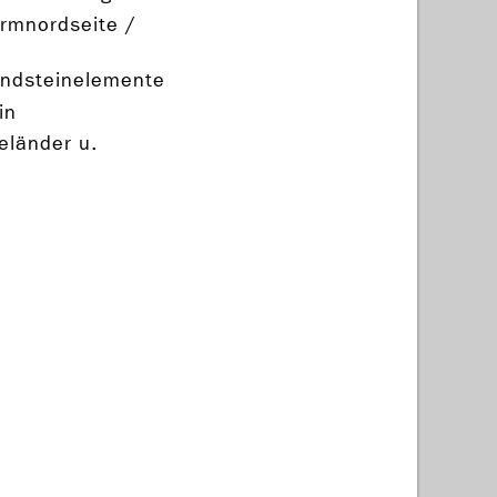
rmnordseite /
andsteinelemente
in
eländer u.