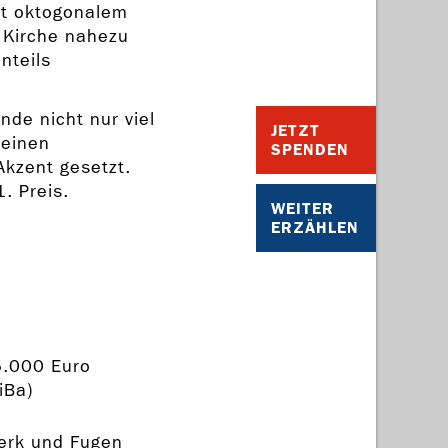
mit oktogonalem
 Kirche nahezu
nteils
de nicht nur viel
JETZT
 einen
SPENDEN
kzent gesetzt.
. Preis.
WEITER
ERZÄHLEN
5.000 Euro
iBa)
erk und Fugen