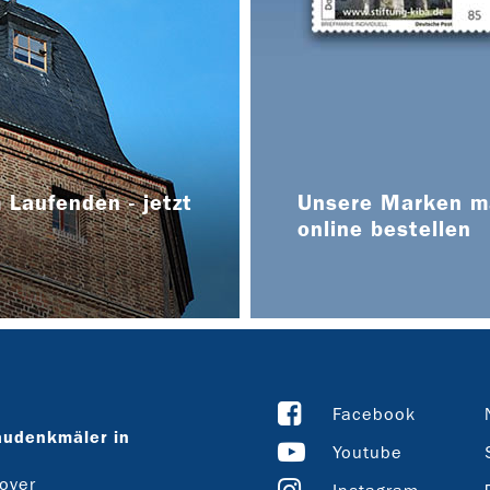
 Laufenden - jetzt
Unsere Marken ma
online bestellen
Facebook
audenkmäler in
Youtube
over