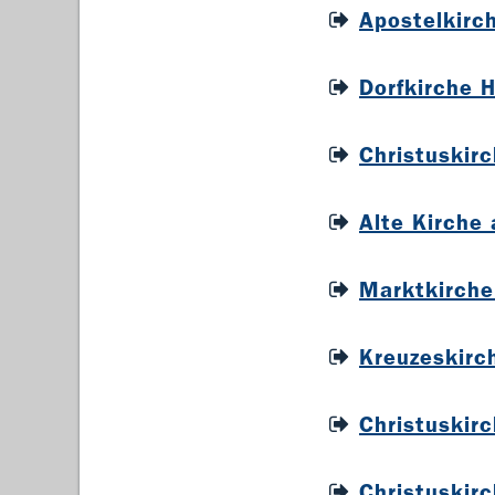
Apostelkirc
Dorfkirche 
Christuskir
Alte Kirche
Marktkirche
Kreuzeskirc
Christuskir
Christuskir