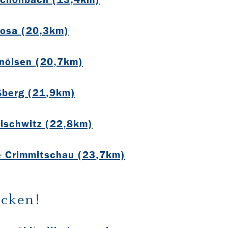
losa (20,3km)
nölsen (20,7km)
ßberg (21,9km)
Nischwitz (22,8km)
e Crimmitschau (23,7km)
cken!