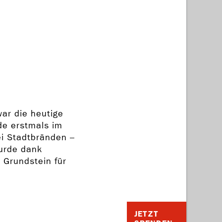
ar die heutige
de erstmals im
ei Stadtbränden –
urde dank
 Grundstein für
JETZT