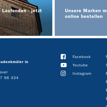
 Laufenden - jetzt
Unsere Marken ma
online bestellen
Facebook
audenkmäler in
Youtube
over
Instagram
27 96 334