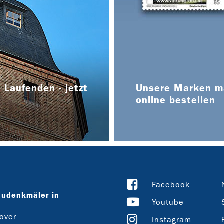
 Laufenden - jetzt
Unsere Marken ma
online bestellen
Facebook
audenkmäler in
Youtube
over
Instagram