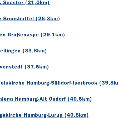
s Seester (21,0km)
e Brunsbüttel (26,3km)
nen Großenaspe (29,1km)
Rellingen (33,8km)
evenstedt (37,5km)
elskirche Hamburg-Sülldorf-Iserbrook (39,8
lena Hamburg-Alt Osdorf (40,5km)
gskirche Hamburg-Lurup (40,8km)