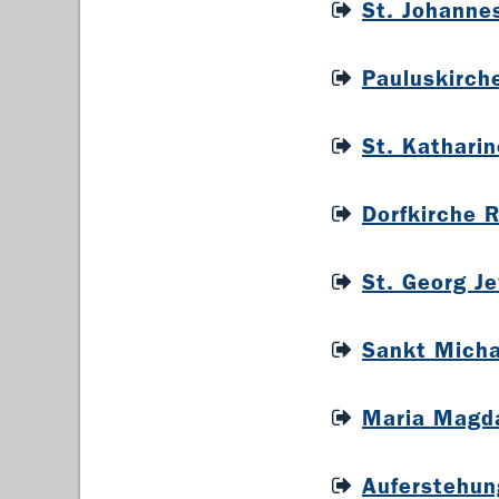
St. Johanne
Pauluskirch
St. Kathari
Dorfkirche 
St. Georg J
Sankt Micha
Maria Magda
Auferstehun