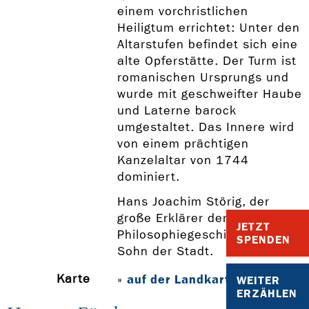
einem vorchristlichen
Heiligtum errichtet: Unter den
Altarstufen befindet sich eine
alte Opferstätte. Der Turm ist
romanischen Ursprungs und
wurde mit geschweifter Haube
und Laterne barock
umgestaltet. Das Innere wird
von einem prächtigen
Kanzelaltar von 1744
dominiert.
Hans Joachim Störig, der
große Erklärer der
JETZT
Philosophiegeschichte, ist ein
SPENDEN
Sohn der Stadt.
Karte
auf der Landkarte anzeigen
»
WEITER
ERZÄHLEN