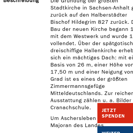
Beschreibung
Die Gründung der größten
Stadtkirche in Sachsen-Anhalt 
zurück auf den Halberstädter
Bischof Hildegrim 827 zurück. 
Bau der neuen Kirche begann 
mit dem Westwerk und wurde 
vollendet. Über der spätgotisc
dreischiffige Hallenkirche erhe
sich ein mächtiges Dach: mit e
Basis von 26 m, einer Höhe vo
17,50 m und einer Neigung vo
Grad ist es eines der größten
Zimmermannsgefüge
Mitteldeutschlands. Zur reiche
Ausstattung zählen u. a. Bilder
Cranachschule.
JETZT
SPENDEN
Um Aschersleben gedeiht der 
Majoran des Landes.