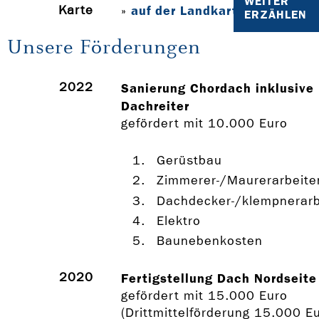
WEITER
Karte
auf der Landkarte anzeigen
»
ERZÄHLEN
Unsere Förderungen
2022
Sanierung Chordach inklusive
Dachreiter
gefördert mit 10.000 Euro
Gerüstbau
Zimmerer-/Maurerarbeite
Dachdecker-/klempnerarb
Elektro
Baunebenkosten
2020
Fertigstellung Dach Nordseite
gefördert mit 15.000 Euro
(Drittmittelförderung 15.000 E