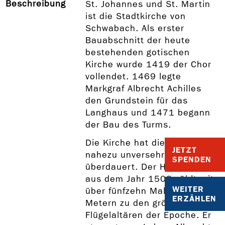
Beschreibung
St. Johannes und St. Martin
ist die Stadtkirche von
Schwabach. Als erster
Bauabschnitt der heute
bestehenden gotischen
Kirche wurde 1419 der Chor
vollendet. 1469 legte
Markgraf Albrecht Achilles
den Grundstein für das
Langhaus und 1471 begann
der Bau des Turms.
Die Kirche hat die Zeiten
JETZT
nahezu unversehrt
SPENDEN
überdauert. Der Hochaltar
aus dem Jahr 1508 zählt mit
WEITER
über fünfzehn Mal sechs
ERZÄHLEN
Metern zu den größten
Flügelaltären der Epoche. Er