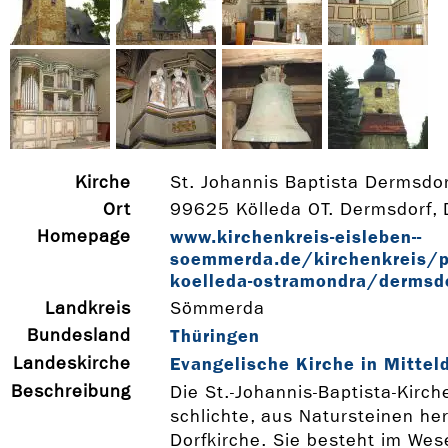
Kirche
St. Johannis Baptista Dermsdor
Ort
99625 Kölleda OT. Dermsdorf,
Homepage
www.kirchenkreis-­eisleben-­
soemmerda.de/kirchenkreis/pf
koelleda-­ostramondra/dermsd
Landkreis
Sömmerda
Bundesland
Thüringen
Landeskirche
Evangelische Kirche in Mittel
Beschreibung
Die St.-Johannis-Baptista-Kirche
schlichte, aus Natursteinen her
Dorfkirche. Sie besteht im Wes