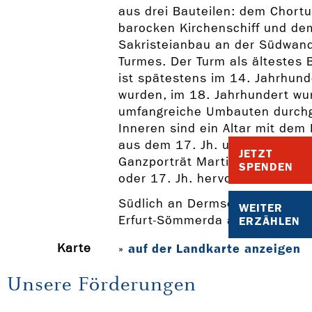
aus drei Bauteilen: dem Chort
barocken Kirchenschiff und de
Sakristeianbau an der Südwan
Turmes. Der Turm als ältestes 
ist spätestens im 14. Jahrhunde
wurden, im 18. Jahrhundert wu
umfangreiche Umbauten durchg
Inneren sind ein Altar mit dem
aus dem 17. Jh. und ein volkst
JETZT
Ganzporträt Martin Lu-thers a
SPENDEN
oder 17. Jh. hervorstechend.
Südlich an Dermsdorf grenzt de
WEITER
Erfurt-Sömmerda an.
ERZÄHLEN
Karte
auf der Landkarte anzeigen
»
Unsere Förderungen