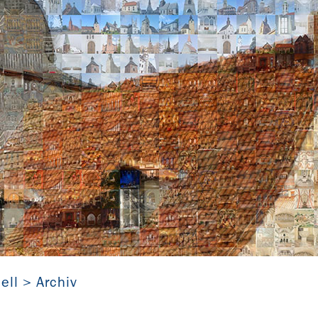
zu Griesheim (Thüringen) als Foto-Collage aus Kirchen, die d
ell
Archiv