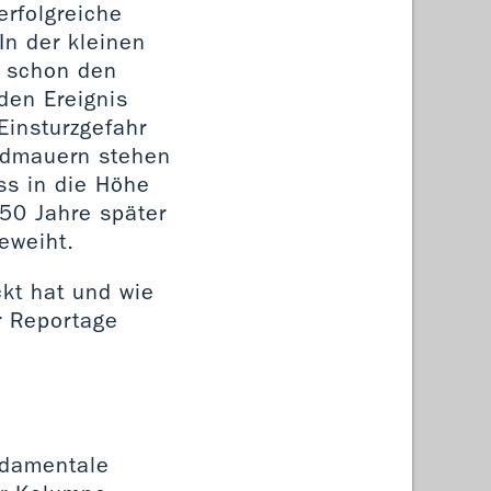
rfolgreiche
In der kleinen
 schon den
en Ereignis
Einsturzgefahr
undmauern stehen
ss in die Höhe
50 Jahre später
geweiht.
kt hat und wie
r Reportage
ndamentale