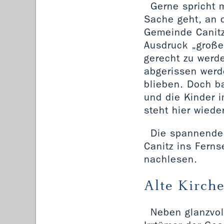
Gerne spricht 
Sache geht, an d
Gemeinde Canit
Ausdruck „große
gerecht zu werd
abgerissen werd
blieben. Doch b
und die Kinder 
steht hier wiede
Die spannende 
Canitz ins Fern
nachlesen.
Alte Kirch
Neben glanzvol