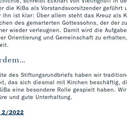
chichte, schreibt Eckhart von Vietinghoff in d
er die KiBa als Vorstandsvorsitzender geführt 
 ihn ist klar: Über allem steht das Kreuz als 
chen des gemarterten Gottessohns, der der zu
er wieder verleugnen. Damit wird die Aufgabe
der Orientierung und Gemeinschaft zu erhalten
eit.
erdem…
te des Stiftungsrundbriefs haben wir tradition
t, das sich diesmal mit Kirchen beschäftig, di
KiBa eine besondere Rolle gespielt haben. Wi
re und gute Unterhaltung.
l 2/2022
B