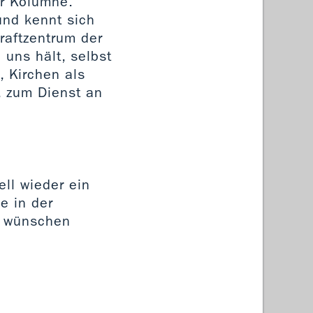
er Kolumne.
und kennt sich
Kraftzentrum der
 uns hält, selbst
, Kirchen als
, zum Dienst an
ell wieder ein
e in der
r wünschen