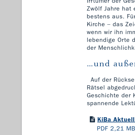
Irrtümer der Ges
Zwölf Jahre hat 
bestens aus. Für
Kirche – das Zei
wenn wir ihn imm
lebendige Orte 
der Menschlichk
…und auß
Auf der Rücksei
Rätsel abgedruck
Geschichte der 
spannende Lektü
KiBa Aktuel
PDF 2,21 M