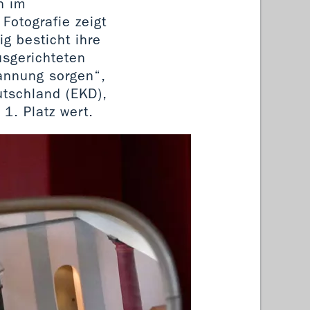
n im
Fotografie zeigt
g besticht ihre
usgerichteten
pannung sorgen“,
utschland (EKD),
 1. Platz wert.