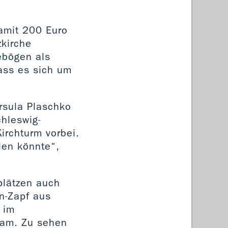
damit 200 Euro
zkirche
ebögen als
ass es sich um
Ursula Plaschko
chleswig-
irchturm vorbei.
len könnte“,
plätzen auch
n-Zapf aus
 im
kam. Zu sehen