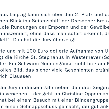
aus Leipzig kann sich über den 2. Platz und 
inen Blick ins Seitenschiff der Dresdener Kreu
d „die Rundungen der Emporen und der Gewölb
 inszeniert, ohne dass man sofort erkennt, d
elt“. Das hat die Jury überzeugt.
ierte und mit 100 Euro dotierte Aufnahme von 
t die Kirche St. Stephanus in Westerhever (S
nter. Ein Schwarm Nonnengänse zieht hier am K
lles Bild, das sicher viele Geschichten erzäh
rich Claussen.
 die Jury in diesem Jahr neben den drei Sieger
is vergeben – der geht an Christine Opperman
hat bei einem Besuch mit einer Blindengruppe
m einen Schnappschuss gemacht, der gut an