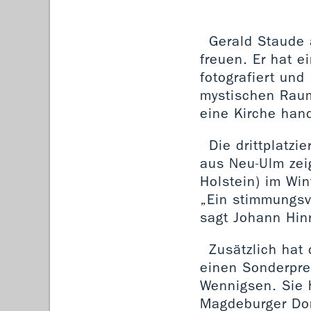
Gerald Staude 
freuen. Er hat e
fotografiert un
mystischen Raum
eine Kirche hand
Die drittplatz
aus Neu-Ulm zeig
Holstein) im Wi
„Ein stimmungsvo
sagt Johann Hin
Zusätzlich hat
einen Sonderpre
Wennigsen. Sie 
Magdeburger Do