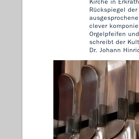
Kirche in Erkrat
Rückspiegel der 
ausgesprochenes
clever komponier
Orgelpfeifen und
schreibt der Kul
Dr. Johann Hinri