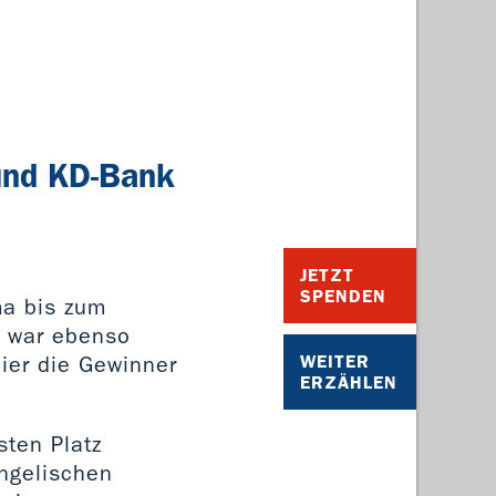
und KD-Bank
JETZT
SPENDEN
ma bis zum
en war ebenso
hier die Gewinner
WEITER
ERZÄHLEN
sten Platz
angelischen