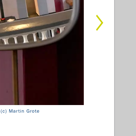
(c) Martin Grote
2. Pla