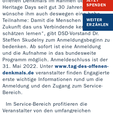
offenen Denkmals im Rahmen der European
JETZT
SPENDEN
Heritage Days seit gut 30 Jahren. Ich
wünsche ihm auch deswegen eine hohe
Teilnahme: Damit die Menschen auch in
WEITER
ERZÄHLEN
Zukunft das uns Verbindende kennen und
schätzen lernen“, gibt DSD-Vorstand Dr.
Steffen Skudelny zum Anmeldungsbeginn zu
bedenken. Ab sofort ist eine Anmeldung
und die Aufnahme in das bundesweite
Programm möglich. Anmeldeschluss ist der
31. Mai 2022. Unter
www.tag-des-offenen-
denkmals.de
veranstalter finden Engagierte
erste wichtige Informationen rund um die
Anmeldung und den Zugang zum Service-
Bereich.
Im Service-Bereich profitieren die
Veranstalter von den umfangreichen