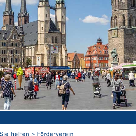
f Türme: Marktplatz Halle (Saale)
Stadt Halle (Saale), Pressest
Sie helfen
Förderverein