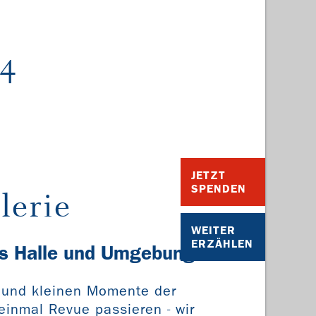
24
JETZT
SPENDEN
lerie
WEITER
ERZÄHLEN
us Halle und Umgebung
n und kleinen Momente der
inmal Revue passieren - wir