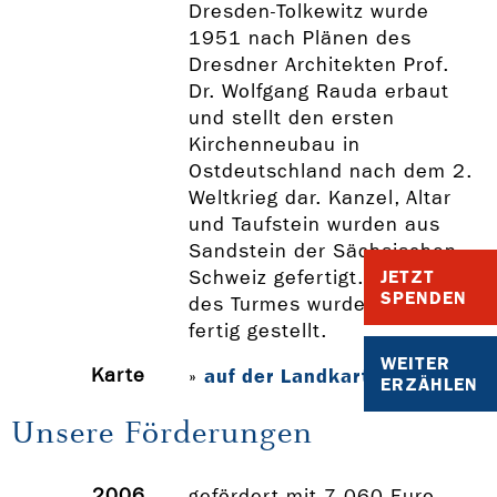
Dresden-Tolkewitz wurde
1951 nach Plänen des
Dresdner Architekten Prof.
Dr. Wolfgang Rauda erbaut
und stellt den ersten
Kirchenneubau in
Ostdeutschland nach dem 2.
Weltkrieg dar. Kanzel, Altar
und Taufstein wurden aus
Sandstein der Sächsischen
Schweiz gefertigt. Der Bau
JETZT
SPENDEN
des Turmes wurde erst 1965
fertig gestellt.
WEITER
Karte
auf der Landkarte anzeigen
»
ERZÄHLEN
Unsere Förderungen
2006
gefördert mit 7.060 Euro