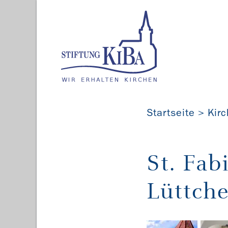
Startseite
Kir
St. Fab
Lüttch