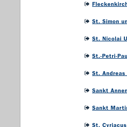
Fleckenkirc
St. Simon u
St. Nicolai 
St.-Petri-Pa
St. Andreas
Sankt Annen
Sankt Marti
St. Cyriacu