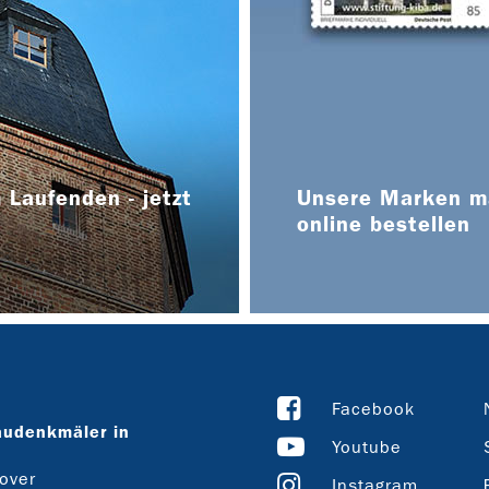
 Laufenden - jetzt
Unsere Marken ma
online bestellen
Facebook
audenkmäler in
Youtube
over
Instagram