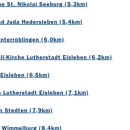
he St. Nikolai Seeburg (5,3km)
nd Juda Hedersleben (5,4km)
Unterröblingen (6,0km)
uli-Kirche Lutherstadt Eisleben (6,2km)
 Eisleben (6,5km)
 Lutherstadt Eisleben (7,1km)
n Stedten (7,9km)
s Wimmelburg (8,4km)