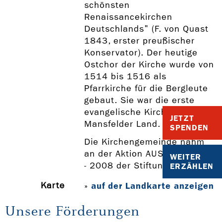
schönsten
Renaissancekirchen
Deutschlands" (F. von Quast
1843, erster preußischer
Konservator). Der heutige
Ostchor der Kirche wurde von
1514 bis 1516 als
Pfarrkirche für die Bergleute
gebaut. Sie war die erste
evangelische Kirche im
JETZT
Mansfelder Land.
SPENDEN
Die Kirchengemeinde nahm
an der Aktion AUS 2 MACH 3
WEITER
- 2008 der Stiftung KIBA teil.
ERZÄHLEN
Karte
auf der Landkarte anzeigen
»
Unsere Förderungen