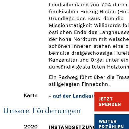
Landschenkung von 704 durch
fränkischen Herzog Heden (Het
Grundlage des Baus, dem die
Missionstätigkeit Willibrords fo
östlichen Ende des Langhauses
der hohe Nordturm mit welsche
schönen Inneren stehen eine bi
bemalte dreigeschossige Hufe
Kanzelaltar und Orgel unter ein
aufwändig gestalteten Holztonn
Ein Radweg führt über die Tras
stillgelegten Finnebahn.
Karte
auf der Landkarte anzeigen
»
JETZT
SPENDEN
Unsere Förderungen
WEITER
2020
ERZÄHLEN
INSTANDSETZUNG der BAULIC