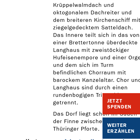
Krüppelwalmdach und
oktogonalem Dachreiter und
dem breiteren Kirchenschiff mi
ziegelgedecktem Satteldach.
Das Innere teilt sich in das von
einer Brettertonne überdeckte
Langhaus mit zweistöckiger
Hufeisenempore und einer Orge
und dem sich im Turm
befindlichen Chorraum mit
barockem Kanzelaltar. Chor un
Langhaus sind durch einen
rundenbogigen Triumphbogen
JETZT
getrennt.
SPENDEN
Das Dorf liegt schön im Süden
der Finne zwischen Freyburg u
WEITER
Thüringer Pforte.
ERZÄHLEN