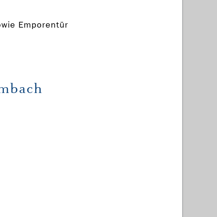
owie Emporentür
embach