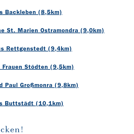
us Backleben (8,5km)
he St. Marien Ostramondra (9,0km)
ius Rettgenstedt (9,4km)
n Frauen Stödten (9,5km)
nd Paul Großmonra (9,8km)
is Buttstädt (10,1km)
cken!