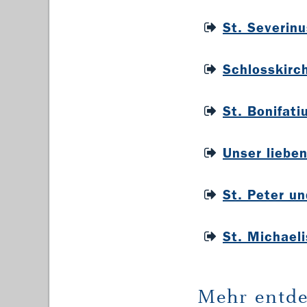
St. Severin
Schlosskirc
St. Bonifat
Unser liebe
St. Peter u
St. Michael
Mehr entde