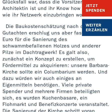
Glücksfall war, dass die Vorsitzende
JETZT
Architektin ist und ihr Know how ebenso
SPENDEN
wie ihr Netzwerk einzubringen wollte.
WEITER
Die Baukostenschätzung nach dem ersten
ERZÄHLEN
Gutachten erschlug uns aber fast: 160.000
Euro für die Sanierung des
schwammbefallenen Holzes und anderer
Pilze im Dachtragwerk! Es galt also,
zunächst ein Konzept zu erstellen, um
Fördermittel zu akquirieren: unsere Barbara-
Kirche sollte ein Columbarium werden. Und
dazu würden wir auch einiges an
Eigenmitteln benötigen. Viele private
Spender und mehrere Firmen beteiligten
sich, es wurden Kuchenbasare, ein
Flohmarkt und Benefizkonzerte veranstaltet.
Die Sanierung der Kirche schritt voran,