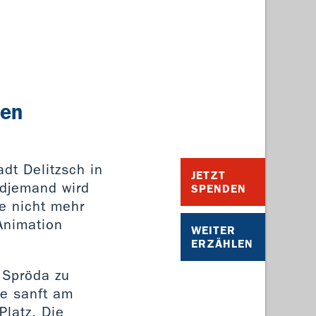
sen
adt Delitzsch in
JETZT
ndjemand wird
SPENDEN
e nicht mehr
-Animation
WEITER
ERZÄHLEN
 Spröda zu
e sanft am
latz. Die