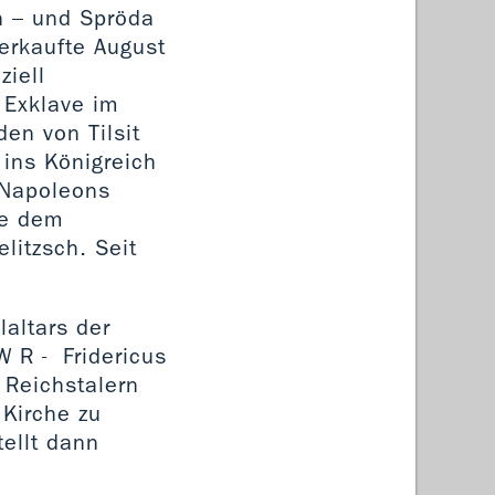
n – und Spröda
verkaufte August
ziell
 Exklave im
en von Tilsit
ins Königreich
 Napoleons
te dem
litzsch. Seit
altars der
W R - Fridericus
 Reichstalern
 Kirche zu
tellt dann