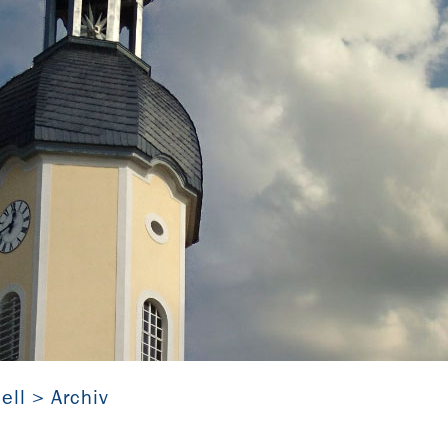
irche Spröda (Sachsen, Evangelische Kirche in Mitteldeutsc
ell
Archiv