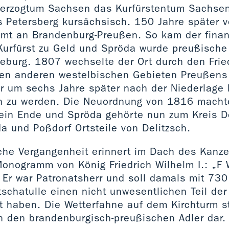
Herzogtum Sachsen das Kurfürstentum Sachse
s Petersberg kursächsisch. 150 Jahre später 
Amt an Brandenburg-Preußen. So kam der finan
urfürst zu Geld und Spröda wurde preußische
burg. 1807 wechselte der Ort durch den Fried
n anderen westelbischen Gebieten Preußens 
r um sechs Jahre später nach der Niederlage
ch zu werden. Die Neuordnung von 1816 mach
ein Ende und Spröda gehörte nun zum Kreis De
a und Poßdorf Ortsteile von Delitzsch.
che Vergangenheit erinnert im Dach des Kanzel
onogramm von König Friedrich Wilhelm I.: „F 
 Er war Patronatsherr und soll damals mit 730
tschatulle einen nicht unwesentlichen Teil der
t haben. Die Wetterfahne auf dem Kirchturm s
 den brandenburgisch-preußischen Adler dar.