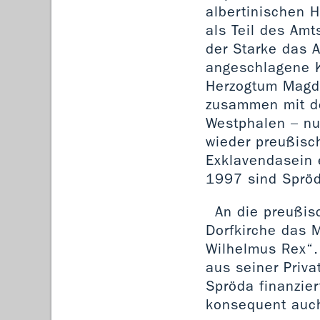
albertinischen 
als Teil des Amt
der Starke das 
angeschlagene K
Herzogtum Magde
zusammen mit de
Westphalen – nu
wieder preußis
Exklavendasein 
1997 sind Spröd
An die preußis
Dorfkirche das M
Wilhelmus Rex“.
aus seiner Priva
Spröda finanzier
konsequent auch