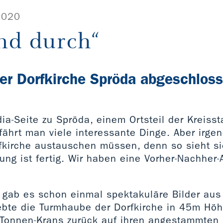
2020
nd durch“
er Dorfkirche Spröda abgeschlos
ia-Seite zu Spröda, einem Ortsteil der Kreisst
fährt man viele interessante Dinge. Aber irge
rfkirche austauschen müssen, denn so sieht si
ung ist fertig. Wir haben eine Vorher-Nachher
n gab es schon einmal spektakuläre Bilder aus
bte die Turmhaube der Dorfkirche in 45m Höh
Tonnen-Krans zurück auf ihren angestammten P