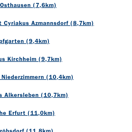
 Osthausen (7,6km)
t Cyriakus Azmannsdorf (8,7km)
opfgarten (9,4km)
ius Kirchheim (9,7km)
i Niederzimmern (10,4km)
us Alkersleben (10,7km)
che Erfurt (11,0km)
Tröbsdorf (11,8km)