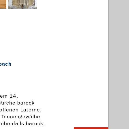
tbach
dem 14.
Kirche barock
offenen Laterne,
e Tonnengewölbe
 ebenfalls barock.