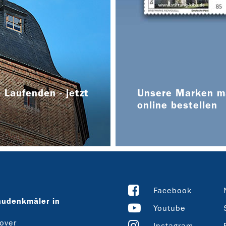
 Laufenden - jetzt
Unsere Marken ma
online bestellen
Facebook
audenkmäler in
Youtube
over
Instagram