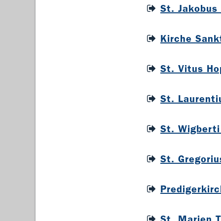
St. Jakobus
Kirche Sank
St. Vitus H
St. Laurent
St. Wigbert
St. Gregori
Predigerkir
St. Marien 