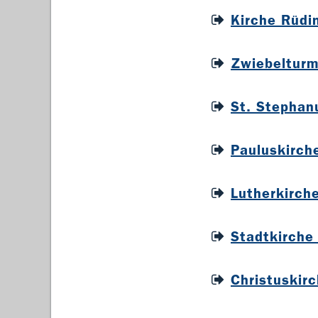
Kirche Rüdi
Zwiebelturm
St. Stephan
Pauluskirc
Lutherkirch
Stadtkirche
Christuskir