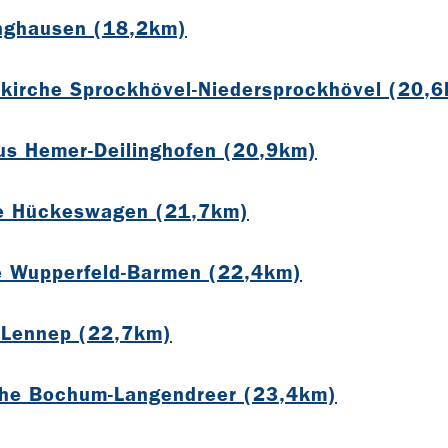
nghausen (18,2km)
kirche Sprockhövel-Niedersprockhövel (20,
us Hemer-Deilinghofen (20,9km)
he Hückeswagen (21,7km)
e Wupperfeld-Barmen (22,4km)
 Lennep (22,7km)
che Bochum-Langendreer (23,4km)