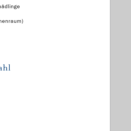
hädlinge
nnenraum)
ahl