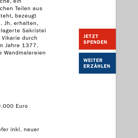
che, ein
ichen Teilen aus
teht, bezeugt
 Jh. erhalten,
lagerte Sakristei
JETZT
 Vikarie durch
SPENDEN
im Jahre 1377.
ne Wandmalereien
WEITER
ERZÄHLEN
0.000 Euro
er inkl. neuer