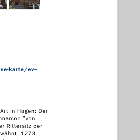
e-­karte/ev-­
 Art in Hagen: Der
iennamen "von
r Rittersitz der
erwähnt. 1273